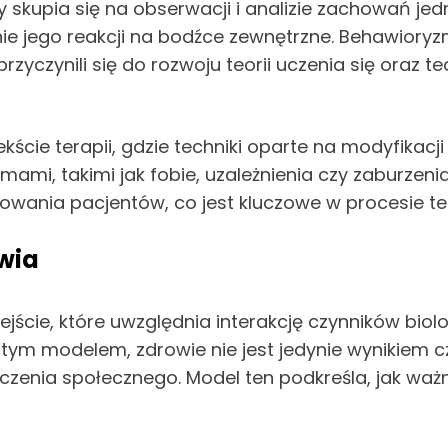
ry skupia się na obserwacji i analizie zachowań j
e jego reakcji na bodźce zewnętrzne. Behawioryzm 
, przyczynili się do rozwoju teorii uczenia się oraz
ście terapii, gdzie techniki oparte na modyfika
mami, takimi jak fobie, uzależnienia czy zaburzen
ania pacjentów, co jest kluczowe w procesie ter
wia
jście, które uwzględnia interakcję czynników bio
tym modelem, zdrowie nie jest jedynie wynikiem cz
enia społecznego. Model ten podkreśla, jak ważne 