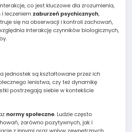
terakcje, co jest kluczowe dla zrozumienia,
 i leczeniem
zaburzeń psychicznych
,
ruje się na obserwacji i kontroli zachowań,
zględnia interakcję czynników biologicznych,
by.
nia jednostek są kształtowane przez ich
połecznego lenistwa, czy też dynamikę
tki postrzegają siebie w kontekście
az
normy społeczne
. Ludzie często
owań, zarówno pozytywnych, jak i
lacje z innymi oraz wpływ zewnętrznych