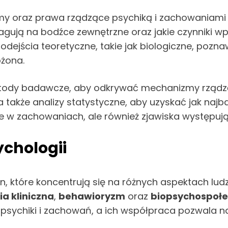
 oraz prawa rządzące psychiką i zachowaniami lud
eagują na bodźce zewnętrzne oraz jakie czynniki w
podejścia teoretyczne, takie jak biologiczne, poz
ożona.
etody badawcze, aby odkrywać mechanizmy rządz
a także analizy statystyczne, aby uzyskać jak naj
ce w zachowaniach, ale również zjawiska występu
chologii
zin, które koncentrują się na różnych aspektach l
a kliniczna
,
behawioryzm
oraz
biopsychospołe
 psychiki i zachowań, a ich współpraca pozwala n