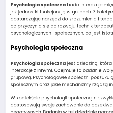
Psychologia społeczna
bada interakcje międ
jak jednostki funkcjonują w grupach. Z kolei
p
dostarczając narzędzi do zrozumienia i tera
co przyczynia się do rozwoju technik terape
psychologicznych i społecznych, co jest isto
Psychologia społeczna
Psychologia społeczna
jest dziedziną, która
interakcje z innymi. Obejmuje to badanie wpł
grupową. Psychologowie społeczni poszukują 
społecznym oraz jakie mechanizmy rządzą in
W kontekście psychologii społecznej niezwykle
dostosowują swoje zachowanie do oczekiwań
negatywnych. Badania w tej dziedzinie poma