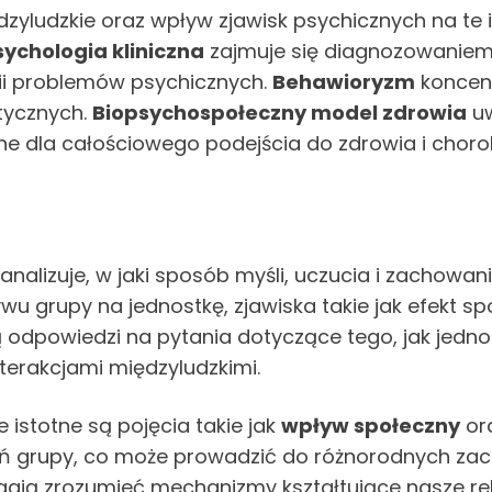
zyludzkie oraz wpływ zjawisk psychicznych na te in
sychologia kliniczna
zajmuje się diagnozowaniem
pii problemów psychicznych.
Behawioryzm
koncent
utycznych.
Biopsychospołeczny model zdrowia
uw
tne dla całościowego podejścia do zdrowia i choro
 analizuje, w jaki sposób myśli, uczucia i zachowa
ywu grupy na jednostkę, zjawiska takie jak efekt s
odpowiedzi na pytania dotyczące tego, jak jednos
terakcjami międzyludzkimi.
 istotne są pojęcia takie jak
wpływ społeczny
or
 grupy, co może prowadzić do różnorodnych zach
gają zrozumieć mechanizmy kształtujące nasze re